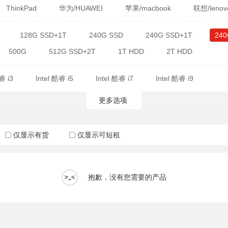
ThinkPad
华为/HUAWEI
苹果/macbook
联想/lenov
128G SSD+1T
240G SSD
240G SSD+1T
240
500G
512G SSD+2T
1T HDD
2T HDD
睿 i3
Intel 酷睿 i5
Intel 酷睿 i7
Intel 酷睿 i9
更多选项
仅显示有货
仅显示可短租
抱歉，没有您需要的产品