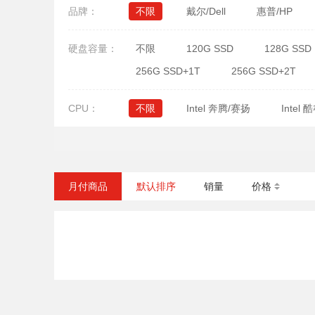
品牌：
不限
戴尔/Dell
惠普/HP
硬盘容量：
不限
120G SSD
128G SSD
256G SSD+1T
256G SSD+2T
CPU：
不限
Intel 奔腾/赛扬
Intel 酷
月付商品
默认排序
销量
价格