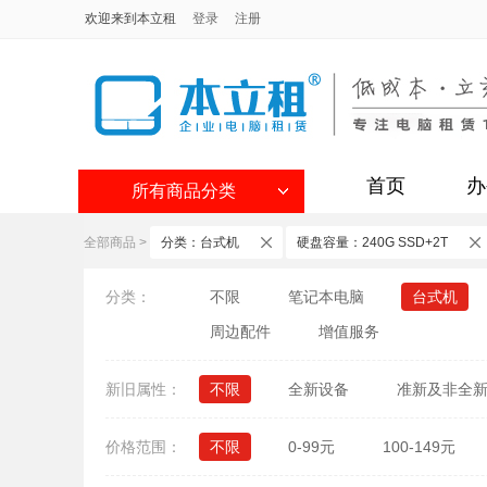
欢迎来到本立租
登录
注册
首页
办
所有商品分类
全部商品
>
分类：台式机
硬盘容量：240G SSD+2T
分类：
不限
笔记本电脑
台式机
周边配件
增值服务
新旧属性：
不限
全新设备
准新及非全
价格范围：
不限
0-99元
100-149元