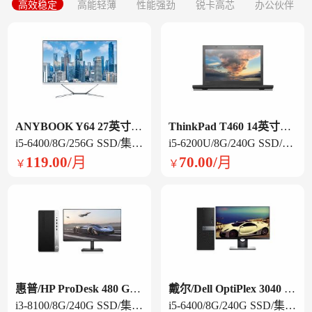
高效稳定
高能轻薄
性能强劲
锐卡高芯
办公伙伴
ANYBOOK Y64 27英寸一体机
ThinkPad T460 14英寸笔记本电脑
i5-6400/8G/256G SSD/集显/ 27英寸/白色
i5-6200U/8G/240G SSD/集显/14英寸
119.00/月
70.00/月
￥
￥
惠普/HP ProDesk 480 G6 台式电脑
戴尔/Dell OptiPlex 3040 台式电脑
i3-8100/8G/240G SSD/集显/21.5英寸显示器
i5-6400/8G/240G SSD/集显/21.5英寸显示器