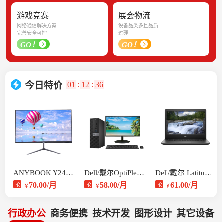
游戏竞赛
展会物流
网络通信解决方案
设备品类多且品质
完善安全可控
过硬
GO！
GO！
01
:
12
:
36
今日特价
ANYBOOK Y24 一体机
Dell/戴尔OptiPlex 3040
Dell/戴尔 Latitude 3490
70.00/月
58.00/月
61.00/月
抢
抢
抢
￥
￥
￥
行政办公
商务便携
技术开发
图形设计
其它设备