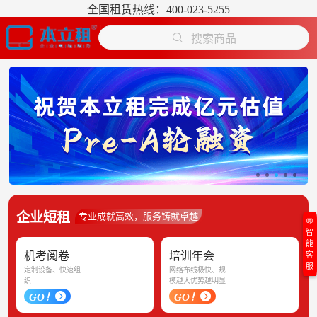
全国租赁热线：400-023-5255
搜索商品
企业短租
专业成就高效，服务铸就卓越
💬
智
能
机考阅卷
培训年会
客
服
定制设备、快速组
网络布线极快、规
织
模越大优势越明显
GO！
GO！