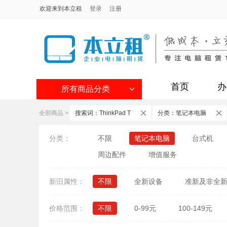
欢迎来到本立租
登录
注册
首页
办
所有商品分类
全部商品
>
搜索词：ThinkPad T
分类：笔记本电脑
分类：
不限
笔记本电脑
台式机
周边配件
增值服务
新旧属性：
不限
全新设备
准新及非全
价格范围：
不限
0-99元
100-149元