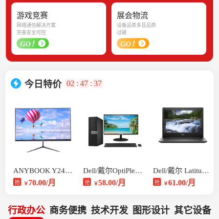
游戏竞赛
展会物流
网络通信解决方案
设备品类多且品质
完善安全可控
过硬
GO！
GO！
02
:
47
:
37
今日特价
ANYBOOK Y24 一体机
Dell/戴尔OptiPlex 3040
Dell/戴尔 Latitude 3490
70.00/月
58.00/月
61.00/月
抢
抢
抢
￥
￥
￥
行政办公
商务便携
技术开发
图形设计
其它设备