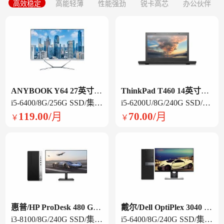
高效稳定
高能轻薄
性能强劲
锐卡高芯
办公伙伴
ANYBOOK Y64 27英寸一体机
ThinkPad T460 14英寸笔记本电脑
i5-6400/8G/256G SSD/集显/ 27英寸/白色
i5-6200U/8G/240G SSD/集显/14英寸
119.00/月
70.00/月
￥
￥
惠普/HP ProDesk 480 G6 台式电脑
戴尔/Dell OptiPlex 3040 台式电脑
i3-8100/8G/240G SSD/集显/21.5英寸显示器
i5-6400/8G/240G SSD/集显/21.5英寸显示器