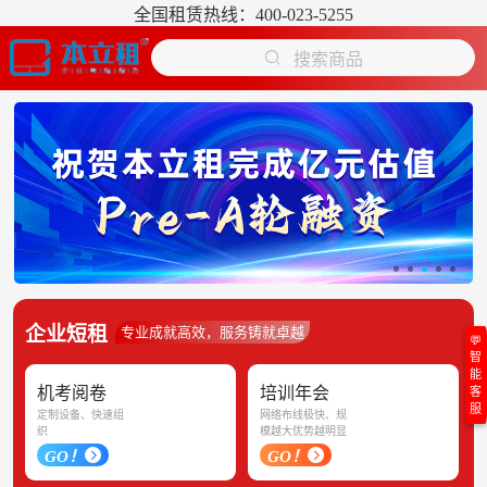
全国租赁热线：400-023-5255
搜索商品
企业短租
专业成就高效，服务铸就卓越
💬
智
能
机考阅卷
培训年会
客
服
定制设备、快速组
网络布线极快、规
织
模越大优势越明显
GO！
GO！