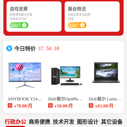
游戏竞赛
展会物流
网络通信解决方案
设备品类多且品质
完善安全可控
过硬
GO！
GO！
17
:
54
:
18
今日特价
ANYBOOK Y24 一体机
Dell/戴尔OptiPlex 3040
Dell/戴尔 Latitude 3490
70.00/月
58.00/月
61.00/月
抢
抢
抢
￥
￥
￥
行政办公
商务便携
技术开发
图形设计
其它设备