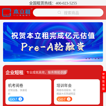
全国租赁热线：400-023-5255
搜索商品
企业短租
专业成就高效，服务铸就卓越
💬
智
能
机考阅卷
培训年会
客
服
定制设备、快速组
网络布线极快、规
织
模越大优势越明显
GO！
GO！