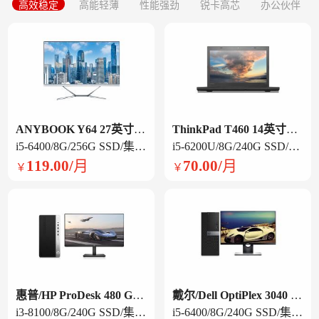
高效稳定
高能轻薄
性能强劲
锐卡高芯
办公伙伴
ANYBOOK Y64 27英寸一体机
ThinkPad T460 14英寸笔记本电脑
i5-6400/8G/256G SSD/集显/ 27英寸/白色
i5-6200U/8G/240G SSD/集显/14英寸
119.00/月
70.00/月
￥
￥
惠普/HP ProDesk 480 G6 台式电脑
戴尔/Dell OptiPlex 3040 台式电脑
i3-8100/8G/240G SSD/集显/21.5英寸显示器
i5-6400/8G/240G SSD/集显/21.5英寸显示器