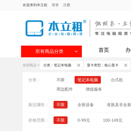
欢迎来到本立租
登录
注册
首页
办
所有商品分类
全部商品
>
分类：笔记本电脑
显卡类型：核心显卡
分类：
不限
笔记本电脑
台式机
周边配件
增值服务
新旧属性：
不限
全新设备
准新及非全
价格范围：
不限
0-99元
100-149元