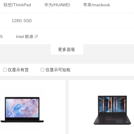
联想/ThinkPad
华为/HUAWEI
苹果/macbook
128G SSD
i5
Intel 酷睿 i7
更多选项
仅显示有货
仅显示可短租