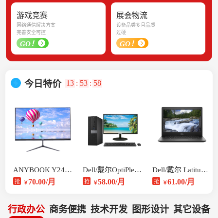
游戏竞赛
展会物流
网络通信解决方案
设备品类多且品质
完善安全可控
过硬
GO！
GO！
13
:
53
:
58
今日特价
ANYBOOK Y24 一体机
Dell/戴尔OptiPlex 3040
Dell/戴尔 Latitude 3490
70.00/月
58.00/月
61.00/月
抢
抢
抢
￥
￥
￥
行政办公
商务便携
技术开发
图形设计
其它设备