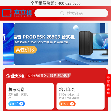
全国租赁热线：400-023-5255
搜索商品
企业短租
专业成就高效，服务铸就卓越
💬
智
能
机考阅卷
培训年会
客
服
定制设备、快速组
网络布线极快、规
织
模越大优势越明显
GO！
GO！