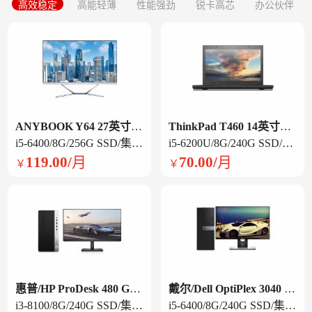
高效稳定
高能轻薄
性能强劲
锐卡高芯
办公伙伴
ANYBOOK Y64 27英寸一体机
ThinkPad T460 14英寸笔记本电脑
i5-6400/8G/256G SSD/集显/ 27英寸/白色
i5-6200U/8G/240G SSD/集显/14英寸
119.00/月
70.00/月
￥
￥
惠普/HP ProDesk 480 G6 台式电脑
戴尔/Dell OptiPlex 3040 台式电脑
i3-8100/8G/240G SSD/集显/21.5英寸显示器
i5-6400/8G/240G SSD/集显/21.5英寸显示器